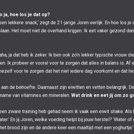
ja, hoe los je dat op?
 een lekkere snack,‘ zegt de 21-jarige Joren eerlijk. En hoe los j
an. Het moet niet de overhand krijgen. Ik eet vaker gezond dan
aha, ja dat heb ik zeker. Ik ben ook zo’n lekker typische vrouw die
n. Ik probeer er vooral voor te zorgen dat alles in balans is. A
ezelf voor te zorgen dat het niet iedere dag voorkomt en dat het 
t aan de behoefte. Daarnaast zijn eiwitten en vetten belangrijk. 
name van vitamines en mineralen.
Wat drink en eet jij om zo g
ht een zware training heb gehad neem ik vaak een eiwit shake. Als h
r.’ En jij Joren, welke voeding helpt bij jouw herstel? ‘Water of 
 het brood zijn en de andere keer een maaltijd met een yoghurtje.’