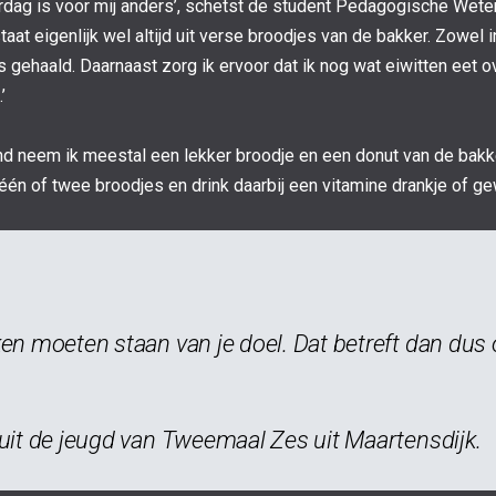
aterdag is voor mij anders’, schetst de student Pedagogische We
taat eigenlijk wel altijd uit verse broodjes van de bakker. Zowel in
 gehaald. Daarnaast zorg ik ervoor dat ik nog wat eiwitten eet o
’
end neem ik meestal een lekker broodje en een donut van de bakke
 één of twee broodjes en drink daarbij een vitamine drankje of ge
eken moeten staan van je doel. Dat betreft dan du
 uit de jeugd van Tweemaal Zes uit Maartensdijk.