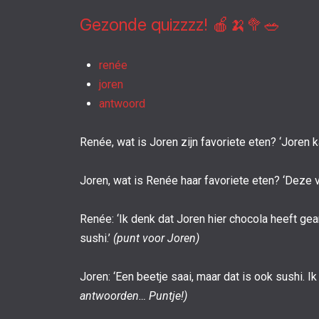
Gezonde quizzzz! 🍎🍌🥦🥗
renée
joren
antwoord
Renée, wat is Joren zijn favoriete eten? ‘Joren ka
Joren, wat is Renée haar favoriete eten? ‘Deze vr
Renée: ‘Ik denk dat Joren hier chocola heeft ge
sushi.’
(punt voor Joren)
Joren: ‘Een beetje saai, maar dat is ook sushi. I
antwoorden… Puntje!)