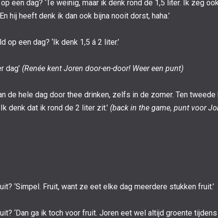
op een dag? ‘Te weinig, maar ik denk rond de 1,5 liter. Ik zeg o
n hij heeft denk ik dan ook bijna nooit dorst, haha.’
 op een dag? ‘Ik denk 1,5 á 2 liter.’
er dag’
(Renée kent Joren door-en-door! Weer een punt)
an de hele dag door thee drinken, zelfs in de zomer. Ten tweede k
 denk dat ik rond de 2 liter zit.’
(back in the game, punt voor Jo
uit? ‘Simpel. Fruit, want ze eet elke dag meerdere stukken fruit.’
it? ‘Dan ga ik toch voor fruit. Joren eet wel altijd groente tijdens