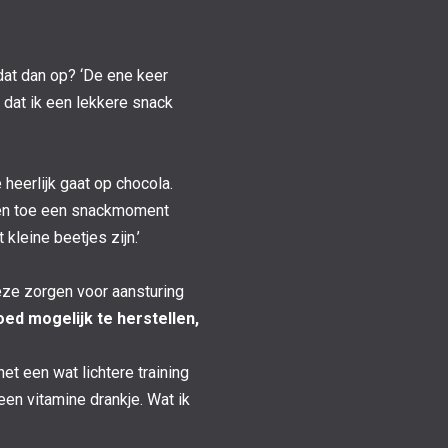
e dat dan op? ‘De ene keer
 dat ik een lekkere snack
 heerlijk gaat op chocola.
f en toe een snackmoment
kleine beetjes zijn.’
Deze zorgen voor aansturing
oed mogelijk te herstellen,
et een wat lichtere training
een vitamine drankje. Wat ik