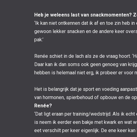
Heb je weleens last van snackmomenten? Zo 
‘Ik kan niet ontkennen dat ik af en toe zin heb in
gewoon lekker snacken en de andere keer oversla
pak.’
Renée schiet in de lach als ze de vraag hoort. ‘H
Daar kan ik dan soms ook geen genoeg van krijge
hebben is helemaal niet erg, ik probeer er voor m
Het is belangrijk dat je sport en voeding aanpas
van hormonen, spierbehoud of opbouw en de op
Renée?
‘Dat ligt eraan per training/wedstrijd. Als ik ec
is neem ik eerder een bakje met kwark en wat wate
eet verschilt per keer eigenlijk. De ene keer kan