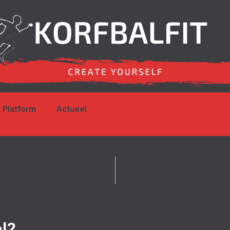
Platform
Actueel
l?