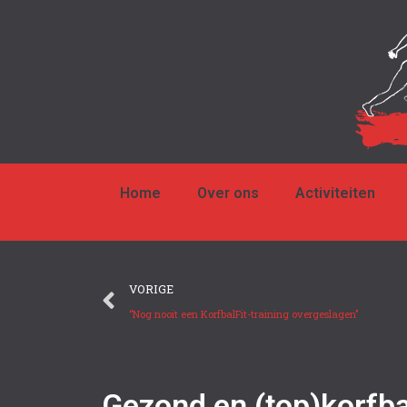
Home
Over ons
Activiteiten
VORIGE
‘’Nog nooit een KorfbalFit-training overgeslagen’’
Gezond en (top)korfba