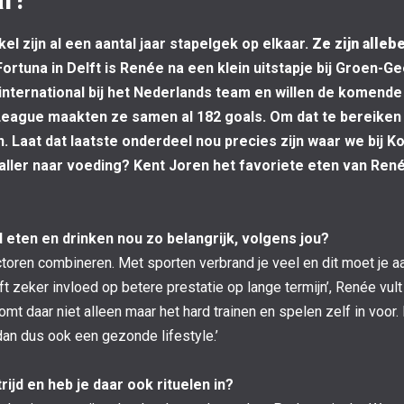
l zijn al een aantal jaar stapelgek op elkaar.
Ze zijn alleb
Fortuna in Delft is Renée na een klein uitstapje bij Groen-Ge
international bij het Nederlands team en willen de komende
League maakten ze samen al 182 goals. Om dat te bereiken 
n. Laat dat laatste onderdeel nou precies zijn waar we bij K
baller naar voeding? Kent Joren het favoriete eten van Ren
eten en drinken nou zo belangrijk, volgens jou?
ctoren combineren. Met sporten verbrand je veel en dit moet je aa
zeker invloed op betere prestatie op lange termijn’, Renée vult 
omt daar niet alleen maar het hard trainen en spelen zelf in voor.
dan dus ook een gezonde lifestyle.’
rijd en heb je daar ook rituelen in?