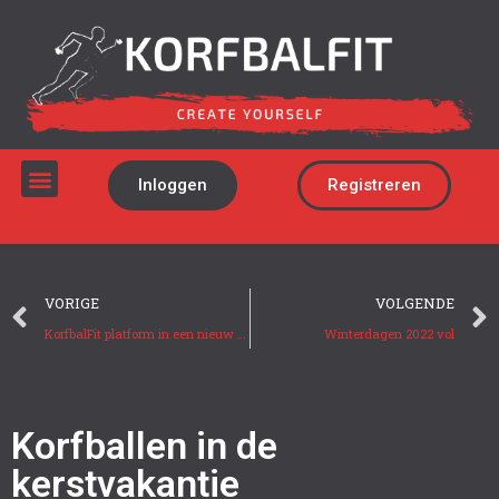
Inloggen
Registreren
VORIGE
VOLGENDE
KorfbalFit platform in een nieuw jasje
Winterdagen 2022 vol
Korfballen in de
kerstvakantie