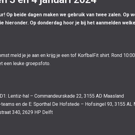
ur! Op beide dagen maken we gebruik van twee zalen. Op wo
e hieronder. Op donderdag hoor je bij het aanmelden welke z
mst meld je je aan en krijg je een tof KorfbalFit shirt. Rond 10
et een leuke groepsfoto.
n D1: Lentiz-hal – Commandeurskade 22, 3155 AD Maasland
-teams en de E: Sporthal De Hofstede – Hofsingel 93, 3155 AL
traat 340, 2629 HP Delft