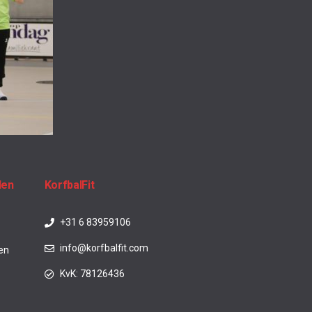
den
KorfbalFit
+31 6 83959106
info@korfbalfit.com
en
KvK: 78126436