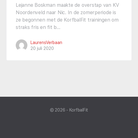
Lejanne Boskman maakte de overstap van KV
Noordenveld naar Nic. In de zomerperiode is
ze begonnen met de KorfbalFit trainingen om
straks fris en fit b…
LaurensVerbaan
20 juli 2020
© 2026 - KorfbalFit