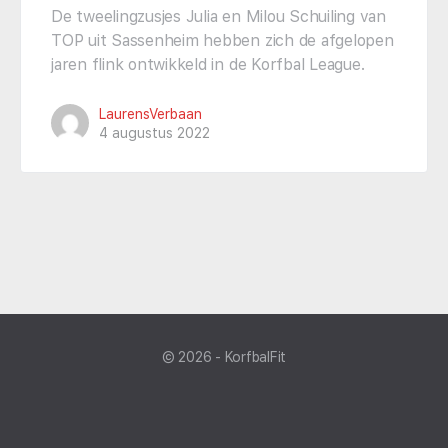
De tweelingzusjes Julia en Milou Schuiling van
TOP uit Sassenheim hebben zich de afgelopen
jaren flink ontwikkeld in de Korfbal League.
LaurensVerbaan
4 augustus 2022
© 2026 - KorfbalFit