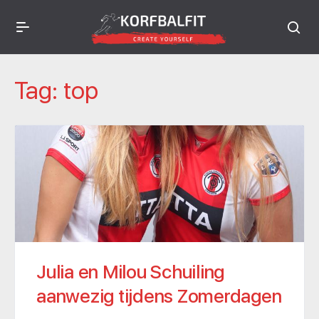
Tag:
top
Julia en Milou Schuiling
aanwezig tijdens Zomerdagen